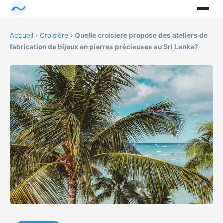
Accueil
›
Croisière
›
Quelle croisière propose des ateliers de
fabrication de bijoux en pierres précieuses au Sri Lanka?