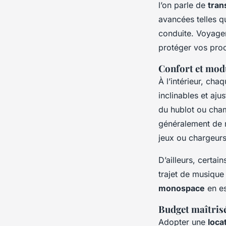
l’on parle de
tran
avancées telles qu
conduite. Voyager
protéger vos proc
Confort et modu
À l’intérieur, cha
inclinables et aju
du hublot ou cham
généralement de m
jeux ou chargeurs
D’ailleurs, certa
trajet de musique
monospace
en es
Budget maîtrisé
Adopter une
loca