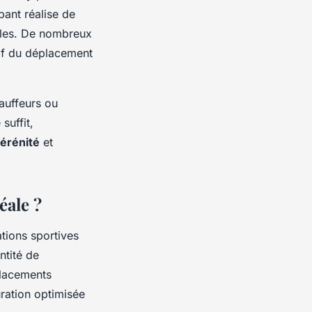
pant réalise de
elles. De nombreux
tif du déplacement
hauffeurs ou
suffit,
érénité
et
éale ?
ations sportives
ntité de
placements
ration optimisée