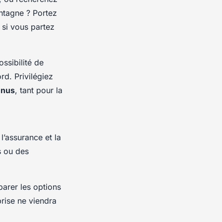
ontagne ? Portez
 si vous partez
ossibilité de
rd. Privilégiez
enus
, tant pour la
’assurance et la
s ou des
parer les options
prise ne viendra