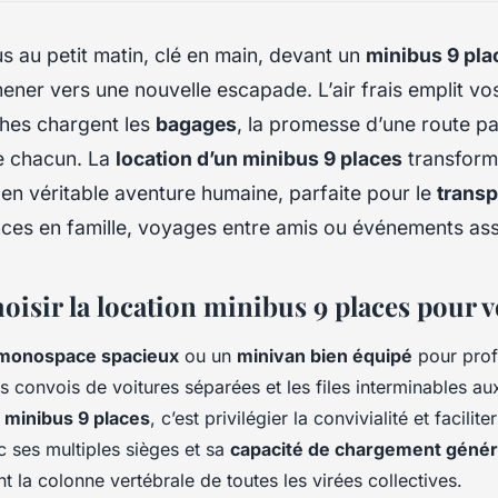
 au petit matin, clé en main, devant un
minibus 9 pla
ener vers une nouvelle escapade. L’air frais emplit v
hes chargent les
bagages
, la promesse d’une route pa
de chacun. La
location d’un minibus 9 places
transform
en véritable aventure humaine, parfaite pour le
transp
ces en famille, voyages entre amis ou événements ass
isir la location minibus 9 places pour v
monospace spacieux
ou un
minivan bien équipé
pour prof
es convois de voitures séparées et les files interminables au
n minibus 9 places
, c’est privilégier la convivialité et facilite
c ses multiples sièges et sa
capacité de chargement géné
 la colonne vertébrale de toutes les virées collectives.