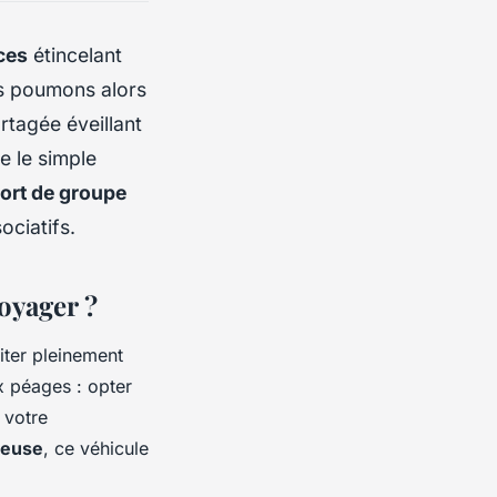
ces
étincelant
os poumons alors
rtagée éveillant
e le simple
ort de groupe
ociatifs.
oyager ?
iter pleinement
x péages : opter
r votre
reuse
, ce véhicule