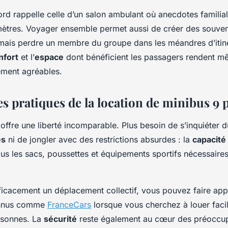
rd rappelle celle d’un salon ambulant où anecdotes familiale
omètres. Voyager ensemble permet aussi de créer des souv
amais perdre un membre du groupe dans les méandres d’itin
nfort
et l’
espace
dont bénéficient les passagers rendent m
rement agréables.
s pratiques de la location de minibus 9 
offre une liberté incomparable. Plus besoin de s’inquiéter
és
ni de jongler avec des restrictions absurdes : la
capacité
us les sacs, poussettes et équipements sportifs nécessaires
ficacement un déplacement collectif, vous pouvez faire app
connus comme
FranceCars
lorsque vous cherchez à louer faci
rsonnes. La
sécurité
reste également au cœur des préoccup