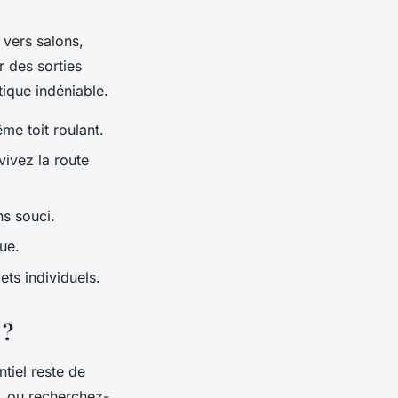
vers salons,
r des sorties
tique indéniable.
me toit roulant.
vivez la route
ns souci.
ue.
ets individuels.
 ?
tiel reste de
, ou recherchez-