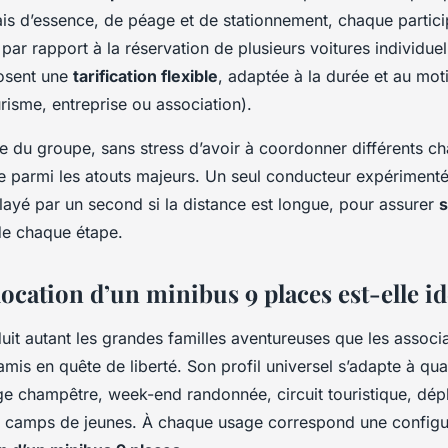
rais d’essence, de péage et de stationnement, chaque partici
par rapport à la réservation de plusieurs voitures individu
posent une
tarification flexible
, adaptée à la durée et au mo
risme, entreprise ou association).
tée du groupe, sans stress d’avoir à coordonner différents c
te parmi les atouts majeurs. Un seul conducteur expérimenté 
layé par un second si la distance est longue, pour assurer
s
de chaque étape.
location d’un minibus 9 places est-elle id
duit autant les grandes familles aventureuses que les associ
mis en quête de liberté. Son profil universel s’adapte à qua
age champêtre, week-end randonnée, circuit touristique, dé
u camps de jeunes. À chaque usage correspond une configu