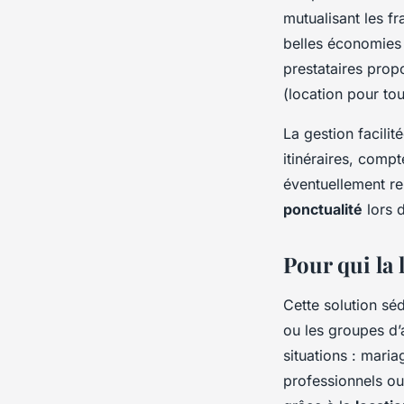
mutualisant les f
belles économies 
prestataires pro
(location pour tou
La gestion facili
itinéraires, comp
éventuellement re
ponctualité
lors 
Pour qui la 
Cette solution sé
ou les groupes d’a
situations : mari
professionnels o