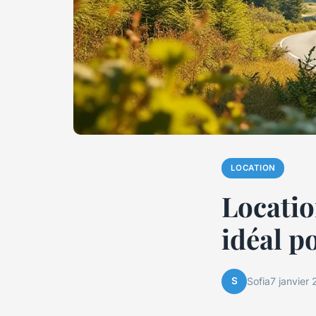
LOCATION
Locatio
idéal p
S
Sofia
7 janvier