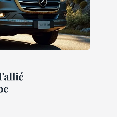
'allié
pe