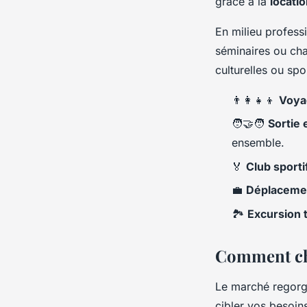
grâce à la
locati
En milieu profess
séminaires ou cha
culturelles ou spo
👨‍👩‍👧‍👦
Voya
🧑‍🤝‍🧑
Sortie 
ensemble.
🏅
Club sporti
💼
Déplacemen
🏞️
Excursion 
Comment cho
Le marché regor
cibler vos besoin