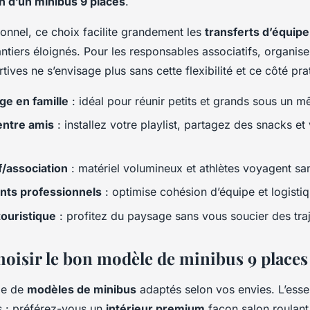
on d’un minibus 9 places
.
ionnel, ce choix facilite grandement les
transferts d’équipe
ntiers éloignés. Pour les responsables associatifs, organise
rtives ne s’envisage plus sans cette flexibilité et ce côté pra
ge en famille
: idéal pour réunir petits et grands sous un mê
entre amis
: installez votre playlist, partagez des snacks et 
f/association
: matériel volumineux et athlètes voyagent sa
ts professionnels
: optimise cohésion d’équipe et logistiq
touristique
: profitez du paysage sans vous soucier des traj
isir le bon modèle de minibus 9 places
ge de
modèles de minibus
adaptés selon vos envies. L’essen
s : préférez-vous un
intérieur premium
façon salon roulant