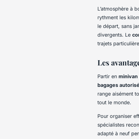
L’atmosphère à bo
rythment les kil
le départ, sans j
divergents. Le
co
trajets particuliè
Les avantage
Partir en
minivan
bagages autoris
range aisément to
tout le monde.
Pour organiser ef
spécialistes re
adapté à neuf pe