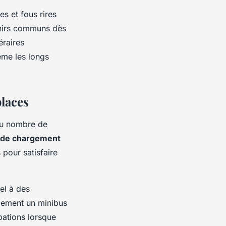
s et fous rires
enirs communs dès
éraires
ême les longs
places
 du nombre de
 de chargement
 pour satisfaire
el à des
lement un minibus
ations lorsque