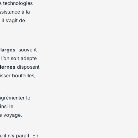
s technologies
ssistance à la
l s’agit de
 larges
, souvent
 l’on soit adepte
dernes
disposent
sser bouteilles,
grémenter le
nsi le
le voyage.
il n’y paraît. En